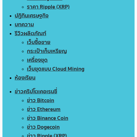
ราคา Ripple (XRP)
ปฏิทินเศรษฐกิจ
บทความ
รีวิวผลิตภัณฑ์
เว็บซื้อขาย
กระเป๋าเก็บเหรียญ
เครื่องขุด
เว็บขุดแบบ Cloud Mining
ห้องเรียน
ข่าวคริปโตเคอเรนซี่
ข่าว Bitcoin
ข่าว Ethereum
ข่าว Binance Coin
ข่าว Dogecoin
ข่าว Ripple (XRP)