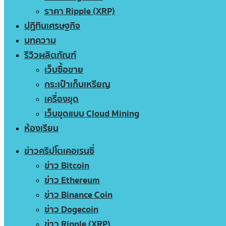
ราคา Ripple (XRP)
ปฏิทินเศรษฐกิจ
บทความ
รีวิวผลิตภัณฑ์
เว็บซื้อขาย
กระเป๋าเก็บเหรียญ
เครื่องขุด
เว็บขุดแบบ Cloud Mining
ห้องเรียน
ข่าวคริปโตเคอเรนซี่
ข่าว Bitcoin
ข่าว Ethereum
ข่าว Binance Coin
ข่าว Dogecoin
ข่าว Ripple (XRP)