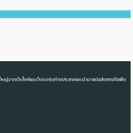
วนใหญ่จากเว็บไซต์และเว็บบอร์ดต่างประเทศและนำมาแปลส่งตรงถึงฟีด