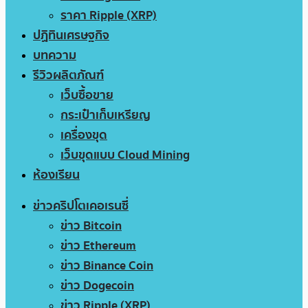
ราคา Ripple (XRP)
ปฏิทินเศรษฐกิจ
บทความ
รีวิวผลิตภัณฑ์
เว็บซื้อขาย
กระเป๋าเก็บเหรียญ
เครื่องขุด
เว็บขุดแบบ Cloud Mining
ห้องเรียน
ข่าวคริปโตเคอเรนซี่
ข่าว Bitcoin
ข่าว Ethereum
ข่าว Binance Coin
ข่าว Dogecoin
ข่าว Ripple (XRP)