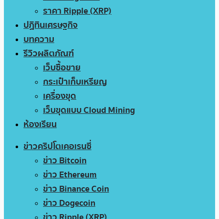
ราคา Ripple (XRP)
ปฏิทินเศรษฐกิจ
บทความ
รีวิวผลิตภัณฑ์
เว็บซื้อขาย
กระเป๋าเก็บเหรียญ
เครื่องขุด
เว็บขุดแบบ Cloud Mining
ห้องเรียน
ข่าวคริปโตเคอเรนซี่
ข่าว Bitcoin
ข่าว Ethereum
ข่าว Binance Coin
ข่าว Dogecoin
ข่าว Ripple (XRP)