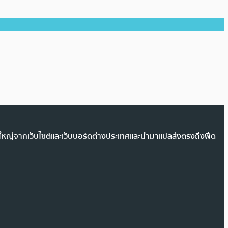
วนใหญ่จากเว็บไซต์และเว็บบอร์ดต่างประเทศและนำมาแปลส่งตรงถึงฟีด