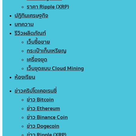
ราคา Ripple (XRP)
ปฏิทินเศรษฐกิจ
บทความ
รีวิวผลิตภัณฑ์
เว็บซื้อขาย
กระเป๋าเก็บเหรียญ
เครื่องขุด
เว็บขุดแบบ Cloud Mining
ห้องเรียน
ข่าวคริปโตเคอเรนซี่
ข่าว Bitcoin
ข่าว Ethereum
ข่าว Binance Coin
ข่าว Dogecoin
ข่าว Ripple (XRP)