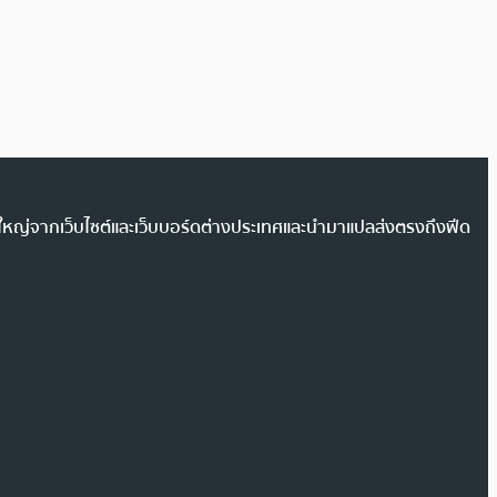
วนใหญ่จากเว็บไซต์และเว็บบอร์ดต่างประเทศและนำมาแปลส่งตรงถึงฟีด