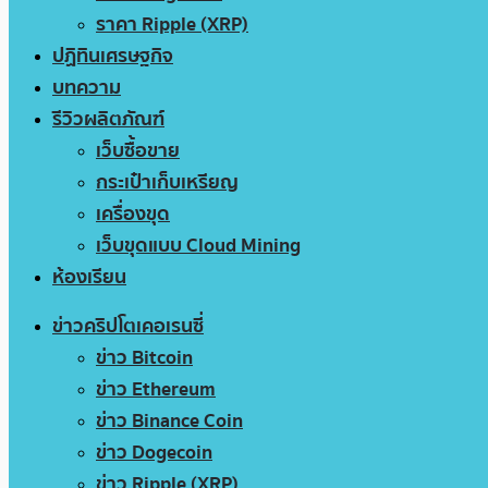
ราคา Ripple (XRP)
ปฏิทินเศรษฐกิจ
บทความ
รีวิวผลิตภัณฑ์
เว็บซื้อขาย
กระเป๋าเก็บเหรียญ
เครื่องขุด
เว็บขุดแบบ Cloud Mining
ห้องเรียน
ข่าวคริปโตเคอเรนซี่
ข่าว Bitcoin
ข่าว Ethereum
ข่าว Binance Coin
ข่าว Dogecoin
ข่าว Ripple (XRP)