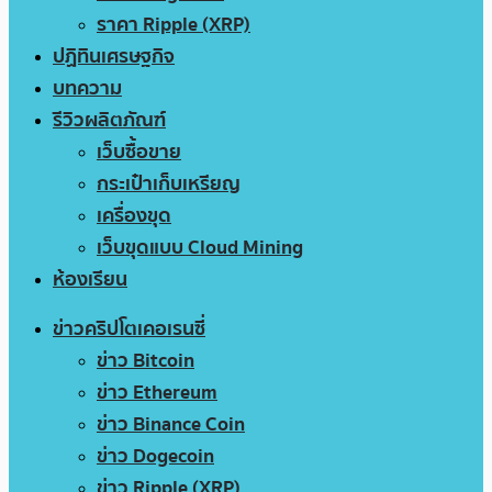
ราคา Ripple (XRP)
ปฏิทินเศรษฐกิจ
บทความ
รีวิวผลิตภัณฑ์
เว็บซื้อขาย
กระเป๋าเก็บเหรียญ
เครื่องขุด
เว็บขุดแบบ Cloud Mining
ห้องเรียน
ข่าวคริปโตเคอเรนซี่
ข่าว Bitcoin
ข่าว Ethereum
ข่าว Binance Coin
ข่าว Dogecoin
ข่าว Ripple (XRP)