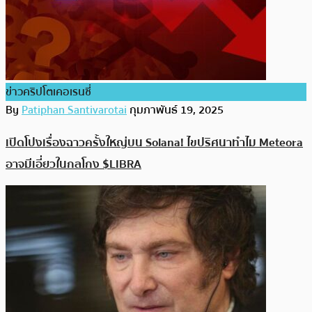
ข่าวคริปโตเคอเรนซี่
By
Patiphan Santivarotai
กุมภาพันธ์ 19, 2025
เปิดโปงเรื่องฉาวครั้งใหญ่บน Solana! ไขปริศนาทำไม Meteora
อาจมีเอี่ยวในกลโกง $LIBRA