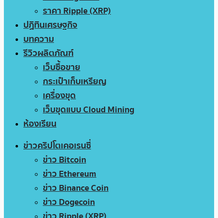
ราคา Ripple (XRP)
ปฏิทินเศรษฐกิจ
บทความ
รีวิวผลิตภัณฑ์
เว็บซื้อขาย
กระเป๋าเก็บเหรียญ
เครื่องขุด
เว็บขุดแบบ Cloud Mining
ห้องเรียน
ข่าวคริปโตเคอเรนซี่
ข่าว Bitcoin
ข่าว Ethereum
ข่าว Binance Coin
ข่าว Dogecoin
ข่าว Ripple (XRP)