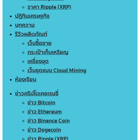
ราคา Ripple (XRP)
ปฏิทินเศรษฐกิจ
บทความ
รีวิวผลิตภัณฑ์
เว็บซื้อขาย
กระเป๋าเก็บเหรียญ
เครื่องขุด
เว็บขุดแบบ Cloud Mining
ห้องเรียน
ข่าวคริปโตเคอเรนซี่
ข่าว Bitcoin
ข่าว Ethereum
ข่าว Binance Coin
ข่าว Dogecoin
ข่าว Ripple (XRP)