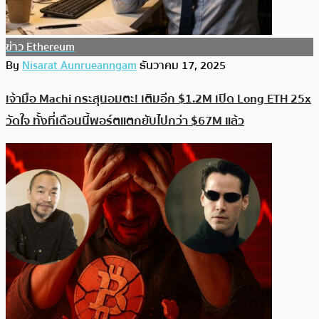
ข่าว Ethereum
By
Nisarat Aunrueanngam
ธันวาคม 17, 2025
เจ้ามือ Machi กระสุนอมตะ! เติมอีก $1.2M เปิด Long ETH 25x
วัดใจ ทั้งที่เดือนนี้พอร์ตแตกยับไปกว่า $67M แล้ว