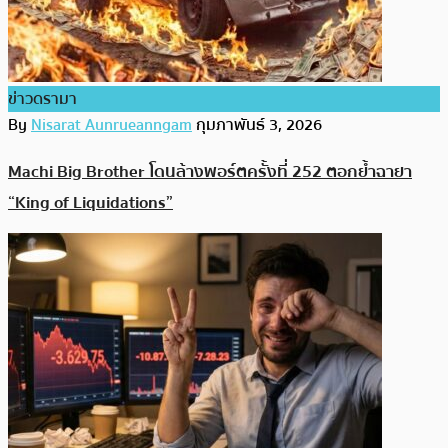
ข่าวดรามา
By
Nisarat Aunrueanngam
กุมภาพันธ์ 3, 2026
Machi Big Brother โดนล้างพอร์ตครั้งที่ 252 ตอกย้ำฉายา
“King of Liquidations”