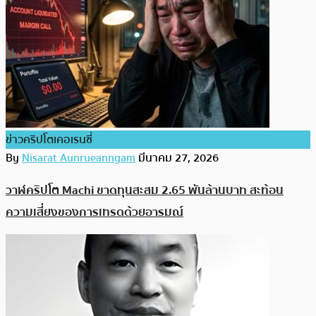
ข่าวคริปโตเคอเรนซี่
By
Nisarat Aunrueanngam
มีนาคม 27, 2026
วาฬคริปโต Machi ขาดทุนสะสม 2.65 พันล้านบาท สะท้อน
ความเสี่ยงของการเทรดด้วยอารมณ์