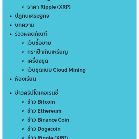
ราคา Ripple (XRP)
ปฏิทินเศรษฐกิจ
บทความ
รีวิวผลิตภัณฑ์
เว็บซื้อขาย
กระเป๋าเก็บเหรียญ
เครื่องขุด
เว็บขุดแบบ Cloud Mining
ห้องเรียน
ข่าวคริปโตเคอเรนซี่
ข่าว Bitcoin
ข่าว Ethereum
ข่าว Binance Coin
ข่าว Dogecoin
ข่าว Ripple (XRP)