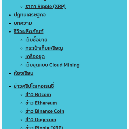
ราคา Ripple (XRP)
ปฏิทินเศรษฐกิจ
บทความ
รีวิวผลิตภัณฑ์
เว็บซื้อขาย
กระเป๋าเก็บเหรียญ
เครื่องขุด
เว็บขุดแบบ Cloud Mining
ห้องเรียน
ข่าวคริปโตเคอเรนซี่
ข่าว Bitcoin
ข่าว Ethereum
ข่าว Binance Coin
ข่าว Dogecoin
ข่าว Ripple (XRP)