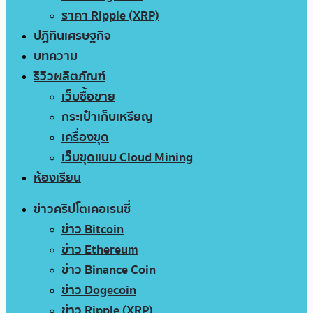
ราคา Ripple (XRP)
ปฏิทินเศรษฐกิจ
บทความ
รีวิวผลิตภัณฑ์
เว็บซื้อขาย
กระเป๋าเก็บเหรียญ
เครื่องขุด
เว็บขุดแบบ Cloud Mining
ห้องเรียน
ข่าวคริปโตเคอเรนซี่
ข่าว Bitcoin
ข่าว Ethereum
ข่าว Binance Coin
ข่าว Dogecoin
ข่าว Ripple (XRP)