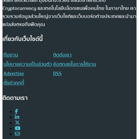
Siam Blockchain มุ่งมั่นที่จะช่วยนำเสนอสารเกี่ยวกับ
Cryptocurrency และเทคโนโลยีบล็อกเชนเพื่อคนไทย ในภาษาไทย เรา
รวบรวมข้อมูลส่วนใหญ่จากเว็บไซต์และเว็บบอร์ดต่างประเทศและนำมา
แปลส่งตรงถึงฟีดคุณ
เกี่ยวกับเว็บไซต์นี้
ทีมงาน
ติดต่อเรา
นโยบายความเป็นส่วนตัว
ข้อตกลงในการใช้งาน
Advertise
RSS
ตั้งค่าคุกกี้
ติดตามเรา