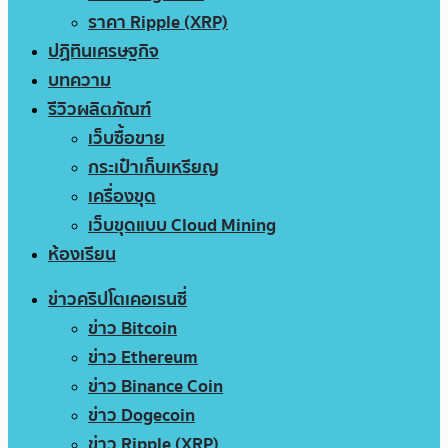
ราคา Ripple (XRP)
ปฏิทินเศรษฐกิจ
บทความ
รีวิวผลิตภัณฑ์
เว็บซื้อขาย
กระเป๋าเก็บเหรียญ
เครื่องขุด
เว็บขุดแบบ Cloud Mining
ห้องเรียน
ข่าวคริปโตเคอเรนซี่
ข่าว Bitcoin
ข่าว Ethereum
ข่าว Binance Coin
ข่าว Dogecoin
ข่าว Ripple (XRP)