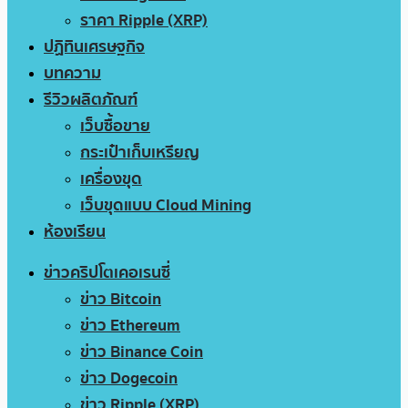
ราคา Ripple (XRP)
ปฏิทินเศรษฐกิจ
บทความ
รีวิวผลิตภัณฑ์
เว็บซื้อขาย
กระเป๋าเก็บเหรียญ
เครื่องขุด
เว็บขุดแบบ Cloud Mining
ห้องเรียน
ข่าวคริปโตเคอเรนซี่
ข่าว Bitcoin
ข่าว Ethereum
ข่าว Binance Coin
ข่าว Dogecoin
ข่าว Ripple (XRP)