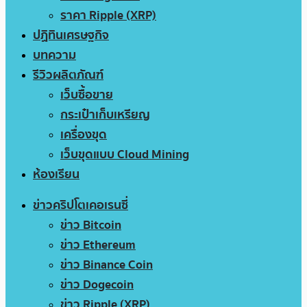
ราคา Ripple (XRP)
ปฏิทินเศรษฐกิจ
บทความ
รีวิวผลิตภัณฑ์
เว็บซื้อขาย
กระเป๋าเก็บเหรียญ
เครื่องขุด
เว็บขุดแบบ Cloud Mining
ห้องเรียน
ข่าวคริปโตเคอเรนซี่
ข่าว Bitcoin
ข่าว Ethereum
ข่าว Binance Coin
ข่าว Dogecoin
ข่าว Ripple (XRP)