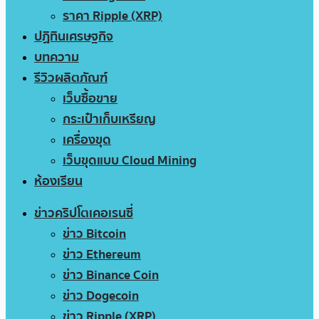
ราคา Ripple (XRP)
ปฏิทินเศรษฐกิจ
บทความ
รีวิวผลิตภัณฑ์
เว็บซื้อขาย
กระเป๋าเก็บเหรียญ
เครื่องขุด
เว็บขุดแบบ Cloud Mining
ห้องเรียน
ข่าวคริปโตเคอเรนซี่
ข่าว Bitcoin
ข่าว Ethereum
ข่าว Binance Coin
ข่าว Dogecoin
ข่าว Ripple (XRP)