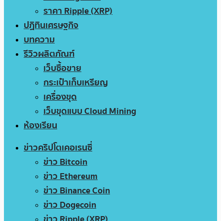
ราคา Ripple (XRP)
ปฏิทินเศรษฐกิจ
บทความ
รีวิวผลิตภัณฑ์
เว็บซื้อขาย
กระเป๋าเก็บเหรียญ
เครื่องขุด
เว็บขุดแบบ Cloud Mining
ห้องเรียน
ข่าวคริปโตเคอเรนซี่
ข่าว Bitcoin
ข่าว Ethereum
ข่าว Binance Coin
ข่าว Dogecoin
ข่าว Ripple (XRP)