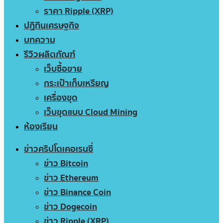
ราคา Ripple (XRP)
ปฏิทินเศรษฐกิจ
บทความ
รีวิวผลิตภัณฑ์
เว็บซื้อขาย
กระเป๋าเก็บเหรียญ
เครื่องขุด
เว็บขุดแบบ Cloud Mining
ห้องเรียน
ข่าวคริปโตเคอเรนซี่
ข่าว Bitcoin
ข่าว Ethereum
ข่าว Binance Coin
ข่าว Dogecoin
ข่าว Ripple (XRP)