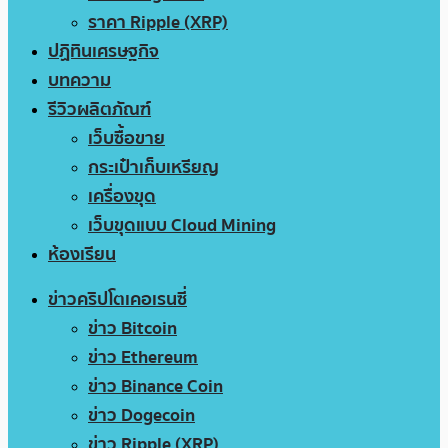
ราคา Ripple (XRP)
ปฏิทินเศรษฐกิจ
บทความ
รีวิวผลิตภัณฑ์
เว็บซื้อขาย
กระเป๋าเก็บเหรียญ
เครื่องขุด
เว็บขุดแบบ Cloud Mining
ห้องเรียน
ข่าวคริปโตเคอเรนซี่
ข่าว Bitcoin
ข่าว Ethereum
ข่าว Binance Coin
ข่าว Dogecoin
ข่าว Ripple (XRP)