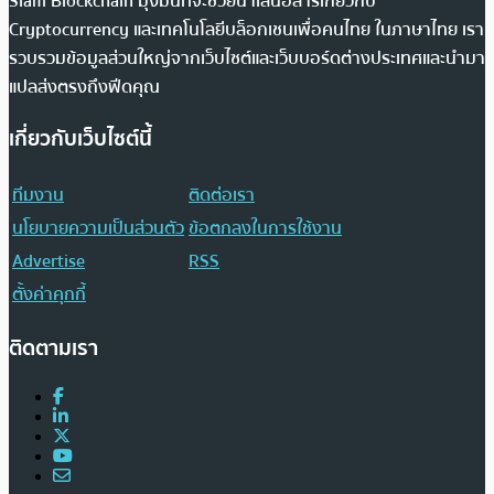
Siam Blockchain มุ่งมั่นที่จะช่วยนำเสนอสารเกี่ยวกับ
Cryptocurrency และเทคโนโลยีบล็อกเชนเพื่อคนไทย ในภาษาไทย เรา
รวบรวมข้อมูลส่วนใหญ่จากเว็บไซต์และเว็บบอร์ดต่างประเทศและนำมา
แปลส่งตรงถึงฟีดคุณ
เกี่ยวกับเว็บไซต์นี้
ทีมงาน
ติดต่อเรา
นโยบายความเป็นส่วนตัว
ข้อตกลงในการใช้งาน
Advertise
RSS
ตั้งค่าคุกกี้
ติดตามเรา