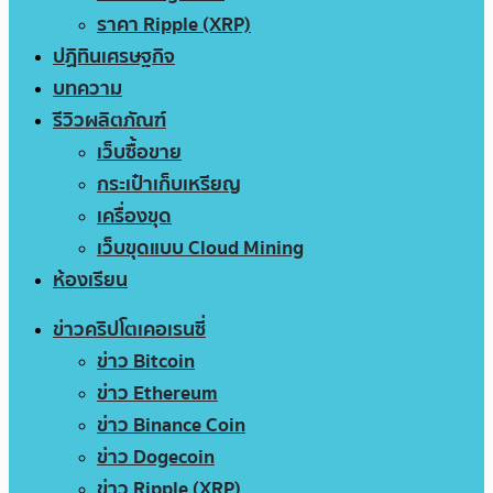
ราคา Ripple (XRP)
ปฏิทินเศรษฐกิจ
บทความ
รีวิวผลิตภัณฑ์
เว็บซื้อขาย
กระเป๋าเก็บเหรียญ
เครื่องขุด
เว็บขุดแบบ Cloud Mining
ห้องเรียน
ข่าวคริปโตเคอเรนซี่
ข่าว Bitcoin
ข่าว Ethereum
ข่าว Binance Coin
ข่าว Dogecoin
ข่าว Ripple (XRP)