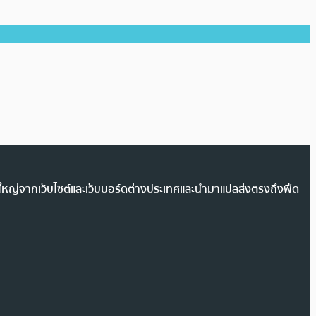
วนใหญ่จากเว็บไซต์และเว็บบอร์ดต่างประเทศและนำมาแปลส่งตรงถึงฟีด