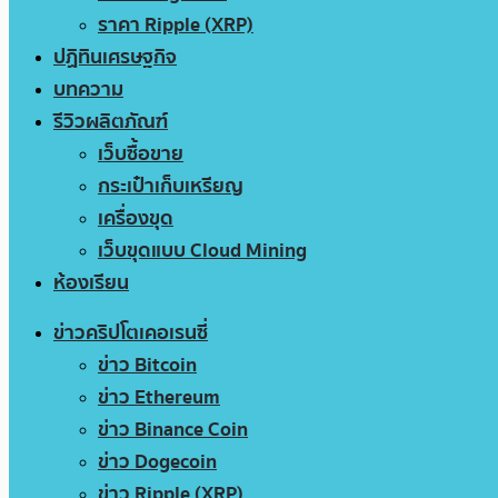
ราคา Ripple (XRP)
ปฏิทินเศรษฐกิจ
บทความ
รีวิวผลิตภัณฑ์
เว็บซื้อขาย
กระเป๋าเก็บเหรียญ
เครื่องขุด
เว็บขุดแบบ Cloud Mining
ห้องเรียน
ข่าวคริปโตเคอเรนซี่
ข่าว Bitcoin
ข่าว Ethereum
ข่าว Binance Coin
ข่าว Dogecoin
ข่าว Ripple (XRP)