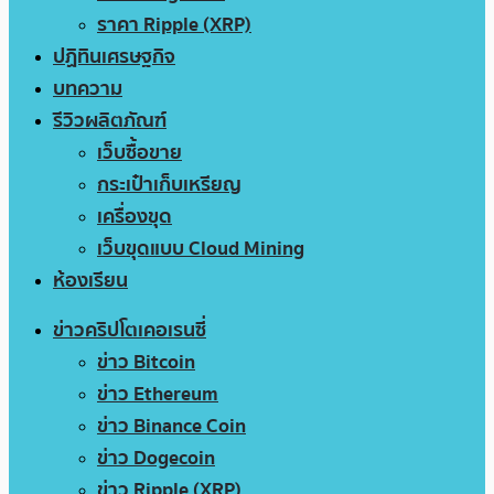
ราคา Ripple (XRP)
ปฏิทินเศรษฐกิจ
บทความ
รีวิวผลิตภัณฑ์
เว็บซื้อขาย
กระเป๋าเก็บเหรียญ
เครื่องขุด
เว็บขุดแบบ Cloud Mining
ห้องเรียน
ข่าวคริปโตเคอเรนซี่
ข่าว Bitcoin
ข่าว Ethereum
ข่าว Binance Coin
ข่าว Dogecoin
ข่าว Ripple (XRP)