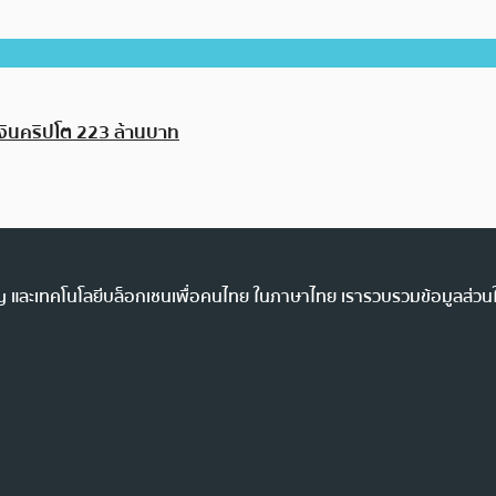
งินคริปโต 223 ล้านบาท
ency และเทคโนโลยีบล็อกเชนเพื่อคนไทย ในภาษาไทย เรารวบรวมข้อมูลส่