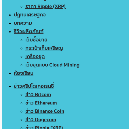
ราคา Ripple (XRP)
ปฏิทินเศรษฐกิจ
บทความ
รีวิวผลิตภัณฑ์
เว็บซื้อขาย
กระเป๋าเก็บเหรียญ
เครื่องขุด
เว็บขุดแบบ Cloud Mining
ห้องเรียน
ข่าวคริปโตเคอเรนซี่
ข่าว Bitcoin
ข่าว Ethereum
ข่าว Binance Coin
ข่าว Dogecoin
ข่าว Ripple (XRP)