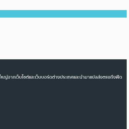
วนใหญ่จากเว็บไซต์และเว็บบอร์ดต่างประเทศและนำมาแปลส่งตรงถึงฟีด