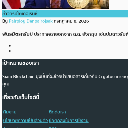
ข่าวคริปโตเคอเรนซี่
By
Pairploy Denpairojsak
กรกฎาคม 8, 2026
พันธมิตรทรัมป์ ประกาศลาออกจาก ส.ส. อังกฤษ เซ่นปมฉาวรับเ
เป้าหมายของเรา
Siam Blockchain มุ่งมั่นที่จะช่วยนำเสนอสารเกี่ยวกับ Cryptocurr
คุณ
เกี่ยวกับเว็บไซต์นี้
ทีมงาน
ติดต่อเรา
นโยบายความเป็นส่วนตัว
ข้อตกลงในการใช้งาน