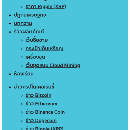
ราคา Ripple (XRP)
ปฏิทินเศรษฐกิจ
บทความ
รีวิวผลิตภัณฑ์
เว็บซื้อขาย
กระเป๋าเก็บเหรียญ
เครื่องขุด
เว็บขุดแบบ Cloud Mining
ห้องเรียน
ข่าวคริปโตเคอเรนซี่
ข่าว Bitcoin
ข่าว Ethereum
ข่าว Binance Coin
ข่าว Dogecoin
ข่าว Ripple (XRP)