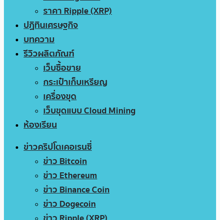
ราคา Ripple (XRP)
ปฏิทินเศรษฐกิจ
บทความ
รีวิวผลิตภัณฑ์
เว็บซื้อขาย
กระเป๋าเก็บเหรียญ
เครื่องขุด
เว็บขุดแบบ Cloud Mining
ห้องเรียน
ข่าวคริปโตเคอเรนซี่
ข่าว Bitcoin
ข่าว Ethereum
ข่าว Binance Coin
ข่าว Dogecoin
ข่าว Ripple (XRP)