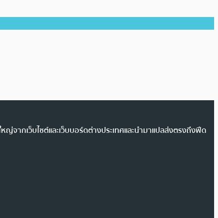
วนใหญ่จากเว็บไซต์และเว็บบอร์ดต่างประเทศและนำมาแปลส่งตรงถึงฟีด