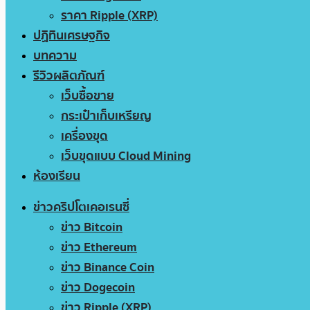
ราคา Ripple (XRP)
ปฏิทินเศรษฐกิจ
บทความ
รีวิวผลิตภัณฑ์
เว็บซื้อขาย
กระเป๋าเก็บเหรียญ
เครื่องขุด
เว็บขุดแบบ Cloud Mining
ห้องเรียน
ข่าวคริปโตเคอเรนซี่
ข่าว Bitcoin
ข่าว Ethereum
ข่าว Binance Coin
ข่าว Dogecoin
ข่าว Ripple (XRP)