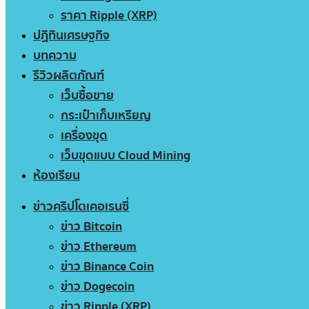
ราคา Ripple (XRP)
ปฏิทินเศรษฐกิจ
บทความ
รีวิวผลิตภัณฑ์
เว็บซื้อขาย
กระเป๋าเก็บเหรียญ
เครื่องขุด
เว็บขุดแบบ Cloud Mining
ห้องเรียน
ข่าวคริปโตเคอเรนซี่
ข่าว Bitcoin
ข่าว Ethereum
ข่าว Binance Coin
ข่าว Dogecoin
ข่าว Ripple (XRP)