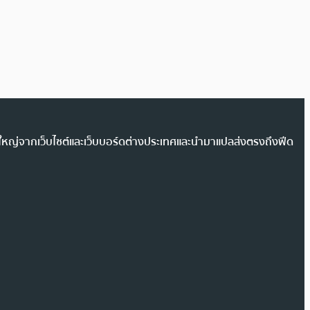
วนใหญ่จากเว็บไซต์และเว็บบอร์ดต่างประเทศและนำมาแปลส่งตรงถึงฟีด