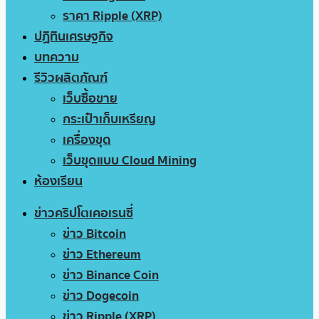
ราคา Ripple (XRP)
ปฏิทินเศรษฐกิจ
บทความ
รีวิวผลิตภัณฑ์
เว็บซื้อขาย
กระเป๋าเก็บเหรียญ
เครื่องขุด
เว็บขุดแบบ Cloud Mining
ห้องเรียน
ข่าวคริปโตเคอเรนซี่
ข่าว Bitcoin
ข่าว Ethereum
ข่าว Binance Coin
ข่าว Dogecoin
ข่าว Ripple (XRP)