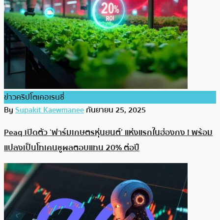
ข่าวคริปโตเคอเรนซี่
By
Supakit Kaewmanee
กันยายน 25, 2025
Peaq เปิดตัว ‘ฟาร์มเกษตรหุ่นยนต์’ แห่งแรกในฮ่องกง ! พร้อม
แปลงเป็นโทเคนชูผลตอบแทน 20% ต่อปี