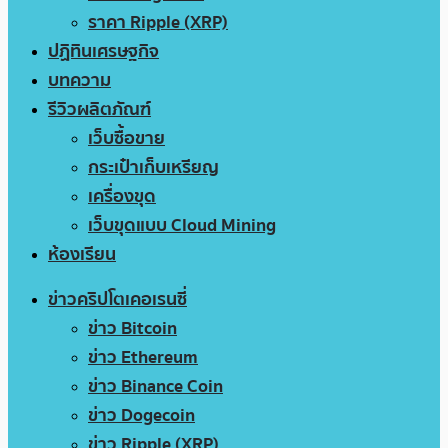
ราคา Ripple (XRP)
ปฏิทินเศรษฐกิจ
บทความ
รีวิวผลิตภัณฑ์
เว็บซื้อขาย
กระเป๋าเก็บเหรียญ
เครื่องขุด
เว็บขุดแบบ Cloud Mining
ห้องเรียน
ข่าวคริปโตเคอเรนซี่
ข่าว Bitcoin
ข่าว Ethereum
ข่าว Binance Coin
ข่าว Dogecoin
ข่าว Ripple (XRP)