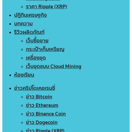
ราคา Ripple (XRP)
ปฏิทินเศรษฐกิจ
บทความ
รีวิวผลิตภัณฑ์
เว็บซื้อขาย
กระเป๋าเก็บเหรียญ
เครื่องขุด
เว็บขุดแบบ Cloud Mining
ห้องเรียน
ข่าวคริปโตเคอเรนซี่
ข่าว Bitcoin
ข่าว Ethereum
ข่าว Binance Coin
ข่าว Dogecoin
ข่าว Ripple (XRP)