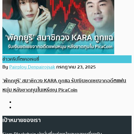
ข่าวคริปโตเคอเรนซี่
By
Pairploy Denpairojsak
กรกฎาคม 23, 2025
‘พัคกยูริ’ สมาชิกวง KARA ถูกแฉ รับเงินชดเชยจากอดีตแฟน
หนุ่ม หลังขาดทุนในเหรียญ PicaCoin
เป้าหมายของเรา