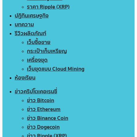
ราคา Ripple (XRP)
ปฏิทินเศรษฐกิจ
บทความ
รีวิวผลิตภัณฑ์
เว็บซื้อขาย
กระเป๋าเก็บเหรียญ
เครื่องขุด
เว็บขุดแบบ Cloud Mining
ห้องเรียน
ข่าวคริปโตเคอเรนซี่
ข่าว Bitcoin
ข่าว Ethereum
ข่าว Binance Coin
ข่าว Dogecoin
ข่าว Ripple (XRP)