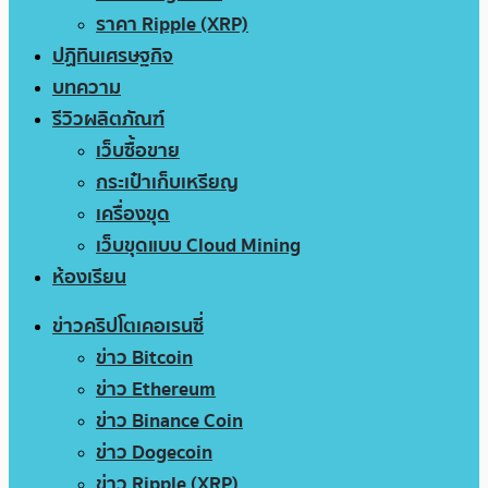
ราคา Ripple (XRP)
ปฏิทินเศรษฐกิจ
บทความ
รีวิวผลิตภัณฑ์
เว็บซื้อขาย
กระเป๋าเก็บเหรียญ
เครื่องขุด
เว็บขุดแบบ Cloud Mining
ห้องเรียน
ข่าวคริปโตเคอเรนซี่
ข่าว Bitcoin
ข่าว Ethereum
ข่าว Binance Coin
ข่าว Dogecoin
ข่าว Ripple (XRP)