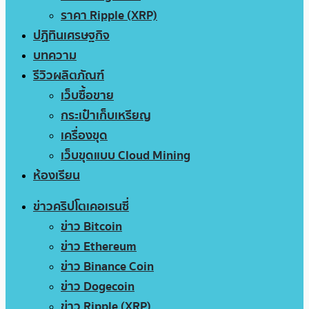
ราคา Ripple (XRP)
ปฏิทินเศรษฐกิจ
บทความ
รีวิวผลิตภัณฑ์
เว็บซื้อขาย
กระเป๋าเก็บเหรียญ
เครื่องขุด
เว็บขุดแบบ Cloud Mining
ห้องเรียน
ข่าวคริปโตเคอเรนซี่
ข่าว Bitcoin
ข่าว Ethereum
ข่าว Binance Coin
ข่าว Dogecoin
ข่าว Ripple (XRP)