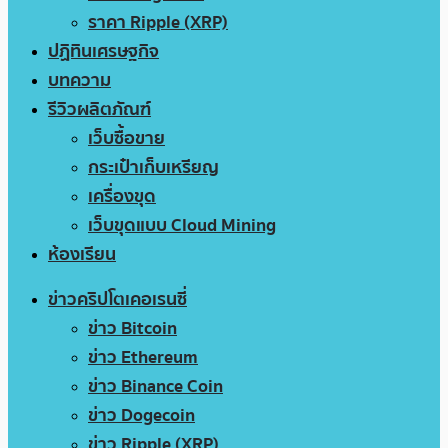
ราคา Ripple (XRP)
ปฏิทินเศรษฐกิจ
บทความ
รีวิวผลิตภัณฑ์
เว็บซื้อขาย
กระเป๋าเก็บเหรียญ
เครื่องขุด
เว็บขุดแบบ Cloud Mining
ห้องเรียน
ข่าวคริปโตเคอเรนซี่
ข่าว Bitcoin
ข่าว Ethereum
ข่าว Binance Coin
ข่าว Dogecoin
ข่าว Ripple (XRP)