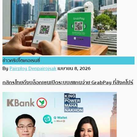
ข่าวคริปโตเคอเรนซี่
By
Pairploy Denpairojsak
เมษายน 8, 2026
กสิกรไทยดึงบล็อกเชนเปิดระบบสแกนจ่าย GrabPay ที่สิงคโปร์