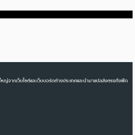
วนใหญ่จากเว็บไซต์และเว็บบอร์ดต่างประเทศและนำมาแปลส่งตรงถึงฟีด