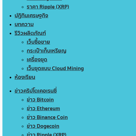
ราคา Ripple (XRP)
ปฏิทินเศรษฐกิจ
บทความ
รีวิวผลิตภัณฑ์
เว็บซื้อขาย
กระเป๋าเก็บเหรียญ
เครื่องขุด
เว็บขุดแบบ Cloud Mining
ห้องเรียน
ข่าวคริปโตเคอเรนซี่
ข่าว Bitcoin
ข่าว Ethereum
ข่าว Binance Coin
ข่าว Dogecoin
ข่าว Ripple (XRP)