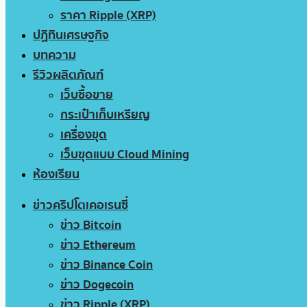
ราคา Ripple (XRP)
ปฏิทินเศรษฐกิจ
บทความ
รีวิวผลิตภัณฑ์
เว็บซื้อขาย
กระเป๋าเก็บเหรียญ
เครื่องขุด
เว็บขุดแบบ Cloud Mining
ห้องเรียน
ข่าวคริปโตเคอเรนซี่
ข่าว Bitcoin
ข่าว Ethereum
ข่าว Binance Coin
ข่าว Dogecoin
ข่าว Ripple (XRP)