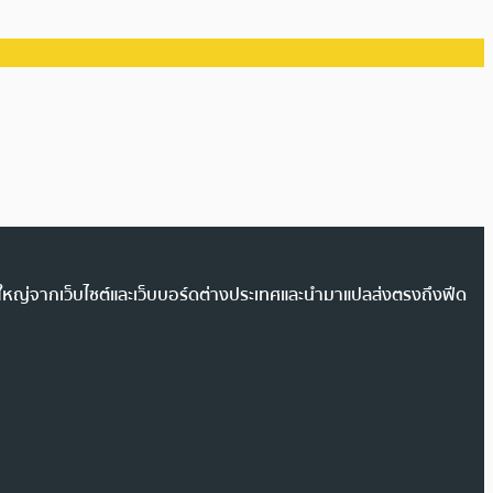
วนใหญ่จากเว็บไซต์และเว็บบอร์ดต่างประเทศและนำมาแปลส่งตรงถึงฟีด