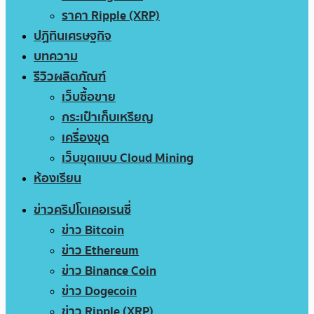
ราคา Ripple (XRP)
ปฏิทินเศรษฐกิจ
บทความ
รีวิวผลิตภัณฑ์
เว็บซื้อขาย
กระเป๋าเก็บเหรียญ
เครื่องขุด
เว็บขุดแบบ Cloud Mining
ห้องเรียน
ข่าวคริปโตเคอเรนซี่
ข่าว Bitcoin
ข่าว Ethereum
ข่าว Binance Coin
ข่าว Dogecoin
ข่าว Ripple (XRP)