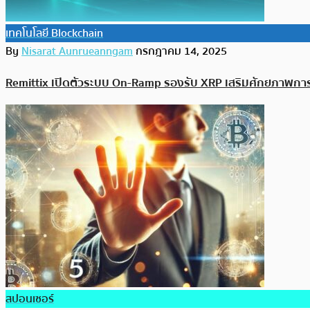
เทคโนโลยี Blockchain
By
Nisarat Aunrueanngam
กรกฎาคม 14, 2025
Remittix เปิดตัวระบบ On-Ramp รองรับ XRP เสริมศักยภาพกา
สปอนเซอร์