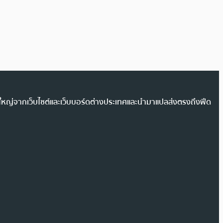
วนใหญ่จากเว็บไซต์และเว็บบอร์ดต่างประเทศและนำมาแปลส่งตรงถึงฟีด