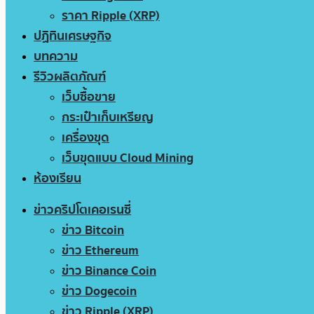
ราคา Ripple (XRP)
ปฏิทินเศรษฐกิจ
บทความ
รีวิวผลิตภัณฑ์
เว็บซื้อขาย
กระเป๋าเก็บเหรียญ
เครื่องขุด
เว็บขุดแบบ Cloud Mining
ห้องเรียน
ข่าวคริปโตเคอเรนซี่
ข่าว Bitcoin
ข่าว Ethereum
ข่าว Binance Coin
ข่าว Dogecoin
ข่าว Ripple (XRP)