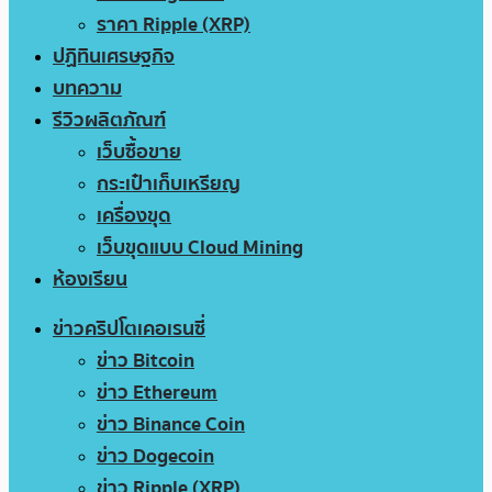
ราคา Ripple (XRP)
ปฏิทินเศรษฐกิจ
บทความ
รีวิวผลิตภัณฑ์
เว็บซื้อขาย
กระเป๋าเก็บเหรียญ
เครื่องขุด
เว็บขุดแบบ Cloud Mining
ห้องเรียน
ข่าวคริปโตเคอเรนซี่
ข่าว Bitcoin
ข่าว Ethereum
ข่าว Binance Coin
ข่าว Dogecoin
ข่าว Ripple (XRP)