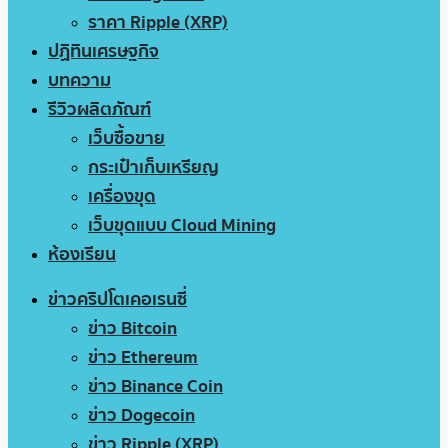
ราคา Ripple (XRP)
ปฏิทินเศรษฐกิจ
บทความ
รีวิวผลิตภัณฑ์
เว็บซื้อขาย
กระเป๋าเก็บเหรียญ
เครื่องขุด
เว็บขุดแบบ Cloud Mining
ห้องเรียน
ข่าวคริปโตเคอเรนซี่
ข่าว Bitcoin
ข่าว Ethereum
ข่าว Binance Coin
ข่าว Dogecoin
ข่าว Ripple (XRP)