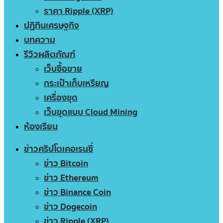
ราคา Ripple (XRP)
ปฏิทินเศรษฐกิจ
บทความ
รีวิวผลิตภัณฑ์
เว็บซื้อขาย
กระเป๋าเก็บเหรียญ
เครื่องขุด
เว็บขุดแบบ Cloud Mining
ห้องเรียน
ข่าวคริปโตเคอเรนซี่
ข่าว Bitcoin
ข่าว Ethereum
ข่าว Binance Coin
ข่าว Dogecoin
ข่าว Ripple (XRP)