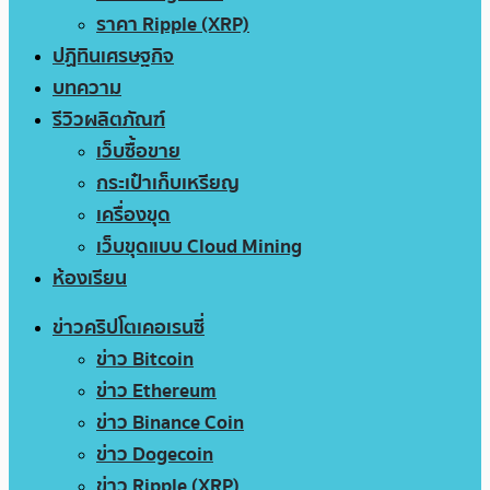
ราคา Ripple (XRP)
ปฏิทินเศรษฐกิจ
บทความ
รีวิวผลิตภัณฑ์
เว็บซื้อขาย
กระเป๋าเก็บเหรียญ
เครื่องขุด
เว็บขุดแบบ Cloud Mining
ห้องเรียน
ข่าวคริปโตเคอเรนซี่
ข่าว Bitcoin
ข่าว Ethereum
ข่าว Binance Coin
ข่าว Dogecoin
ข่าว Ripple (XRP)