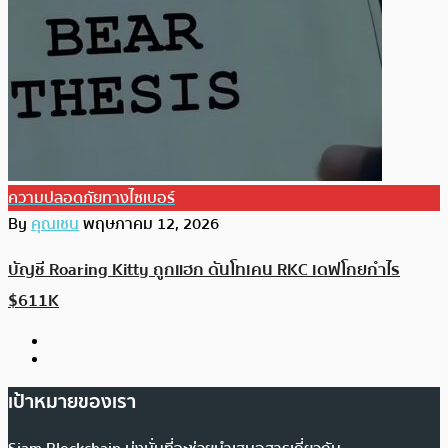
ความปลอดภัยทางไซเบอร์
By
คุณเชน
พฤษภาคม 12, 2026
บัญชี Roaring Kitty ถูกแฮก ดันโทเคน RKC เดฟโกยกำไร
$611K
เป้าหมายของเรา