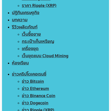
ราคา Ripple (XRP)
ปฏิทินเศรษฐกิจ
บทความ
รีวิวผลิตภัณฑ์
เว็บซื้อขาย
กระเป๋าเก็บเหรียญ
เครื่องขุด
เว็บขุดแบบ Cloud Mining
ห้องเรียน
ข่าวคริปโตเคอเรนซี่
ข่าว Bitcoin
ข่าว Ethereum
ข่าว Binance Coin
ข่าว Dogecoin
ข่าว Ripple (XRP)