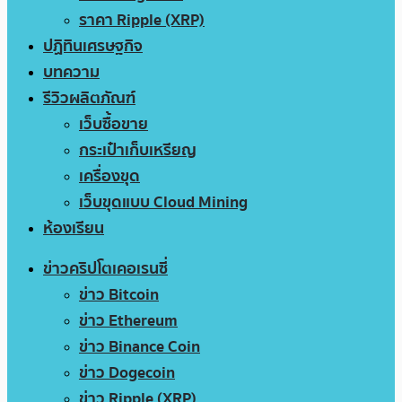
ราคา Ripple (XRP)
ปฏิทินเศรษฐกิจ
บทความ
รีวิวผลิตภัณฑ์
เว็บซื้อขาย
กระเป๋าเก็บเหรียญ
เครื่องขุด
เว็บขุดแบบ Cloud Mining
ห้องเรียน
ข่าวคริปโตเคอเรนซี่
ข่าว Bitcoin
ข่าว Ethereum
ข่าว Binance Coin
ข่าว Dogecoin
ข่าว Ripple (XRP)