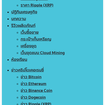
ราคา Ripple (XRP)
ปฏิทินเศรษฐกิจ
บทความ
รีวิวผลิตภัณฑ์
เว็บซื้อขาย
กระเป๋าเก็บเหรียญ
เครื่องขุด
เว็บขุดแบบ Cloud Mining
ห้องเรียน
ข่าวคริปโตเคอเรนซี่
ข่าว Bitcoin
ข่าว Ethereum
ข่าว Binance Coin
ข่าว Dogecoin
ข่าว Ripple (XRP)