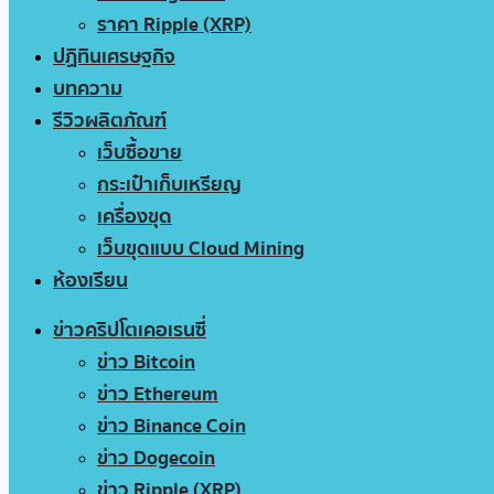
ราคา Ripple (XRP)
ปฏิทินเศรษฐกิจ
บทความ
รีวิวผลิตภัณฑ์
เว็บซื้อขาย
กระเป๋าเก็บเหรียญ
เครื่องขุด
เว็บขุดแบบ Cloud Mining
ห้องเรียน
ข่าวคริปโตเคอเรนซี่
ข่าว Bitcoin
ข่าว Ethereum
ข่าว Binance Coin
ข่าว Dogecoin
ข่าว Ripple (XRP)