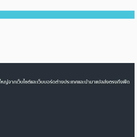
วนใหญ่จากเว็บไซต์และเว็บบอร์ดต่างประเทศและนำมาแปลส่งตรงถึงฟีด