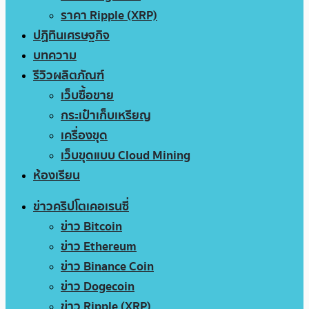
ราคา Ripple (XRP)
ปฏิทินเศรษฐกิจ
บทความ
รีวิวผลิตภัณฑ์
เว็บซื้อขาย
กระเป๋าเก็บเหรียญ
เครื่องขุด
เว็บขุดแบบ Cloud Mining
ห้องเรียน
ข่าวคริปโตเคอเรนซี่
ข่าว Bitcoin
ข่าว Ethereum
ข่าว Binance Coin
ข่าว Dogecoin
ข่าว Ripple (XRP)