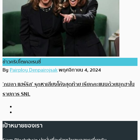
ข่าวคริปโตเคอเรนซี่
By
Pairploy Denpairojsak
พฤศจิกายน 4, 2024
‘กมลา แฮร์ริส’ รุกหาเสียงโค้งสุดท้าย เรียกคะแนนด้วยมุกฮาใน
รายการ SNL
เป้าหมายของเรา