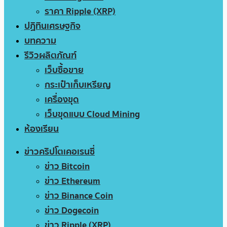
ราคา Ripple (XRP)
ปฏิทินเศรษฐกิจ
บทความ
รีวิวผลิตภัณฑ์
เว็บซื้อขาย
กระเป๋าเก็บเหรียญ
เครื่องขุด
เว็บขุดแบบ Cloud Mining
ห้องเรียน
ข่าวคริปโตเคอเรนซี่
ข่าว Bitcoin
ข่าว Ethereum
ข่าว Binance Coin
ข่าว Dogecoin
ข่าว Ripple (XRP)