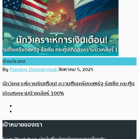
ต่างประเทศ
By
Pairploy Denpairojsak
สิงหาคม 5, 2025
นักวิเคราะห์การเงินเตือน! ความตึงเครียดสหรัฐ-รัสเซีย กระตุ้น
เกิดสงครามนิวเคลียร์ 100%
เป้าหมายของเรา