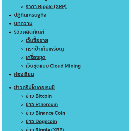
ราคา Ripple (XRP)
ปฏิทินเศรษฐกิจ
บทความ
รีวิวผลิตภัณฑ์
เว็บซื้อขาย
กระเป๋าเก็บเหรียญ
เครื่องขุด
เว็บขุดแบบ Cloud Mining
ห้องเรียน
ข่าวคริปโตเคอเรนซี่
ข่าว Bitcoin
ข่าว Ethereum
ข่าว Binance Coin
ข่าว Dogecoin
ข่าว Ripple (XRP)