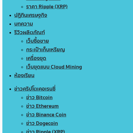
ราคา Ripple (XRP)
ปฏิทินเศรษฐกิจ
บทความ
รีวิวผลิตภัณฑ์
เว็บซื้อขาย
กระเป๋าเก็บเหรียญ
เครื่องขุด
เว็บขุดแบบ Cloud Mining
ห้องเรียน
ข่าวคริปโตเคอเรนซี่
ข่าว Bitcoin
ข่าว Ethereum
ข่าว Binance Coin
ข่าว Dogecoin
ข่าว Ripple (XRP)