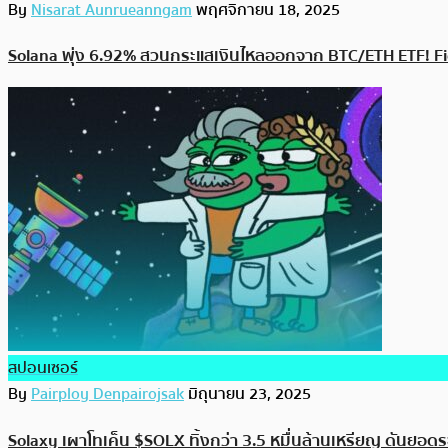
By
Nisarat Aunrueanngam
พฤศจิกายน 18, 2025
Solana พุ่ง 6.92% สวนกระแสเงินไหลออกจาก BTC/ETH ETF! Fi
สปอนเซอร์
By
Pairploy Denpairojsak
มิถุนายน 23, 2025
Solaxy เผาโทเค็น $SOLX ทิ้งกว่า 3.5 หมื่นล้านเหรียญ ดันยอดร