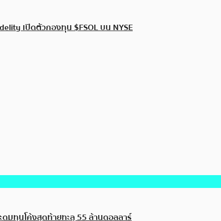
delity เปิดตัวกองทุน $FSOL บน NYSE
ะดมทุนโค้งสุดท้ายทะลุ 55 ล้านดอลลาร์