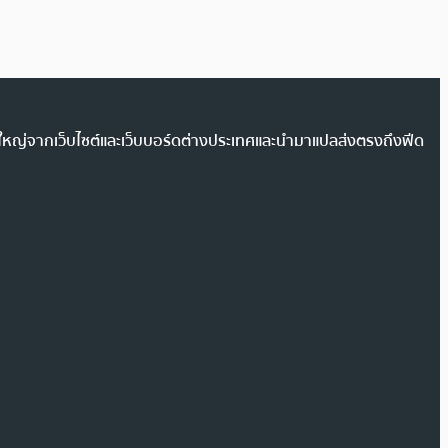
วนใหญ่จากเว็บไซต์และเว็บบอร์ดต่างประเทศและนำมาแปลส่งตรงถึงฟีด